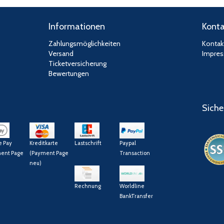
Informationen
Konta
Zahlungsmöglichkeiten
Kontak
Versand
Impre
Ticketversicherung
Bewertungen
Siche
e Pay
Kreditkarte
Lastschrift
Paypal
ent Page
(Payment Page
Transaction
neu)
Rechnung
Worldline
BankTransfer