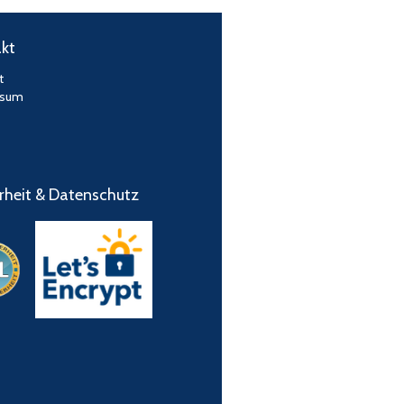
kt
t
ssum
rheit & Datenschutz