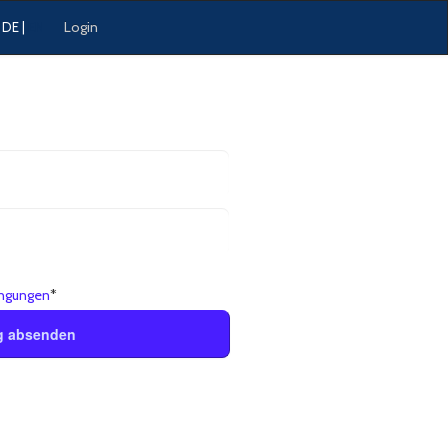
Login
DE
|
EN
ngungen
*
g absenden