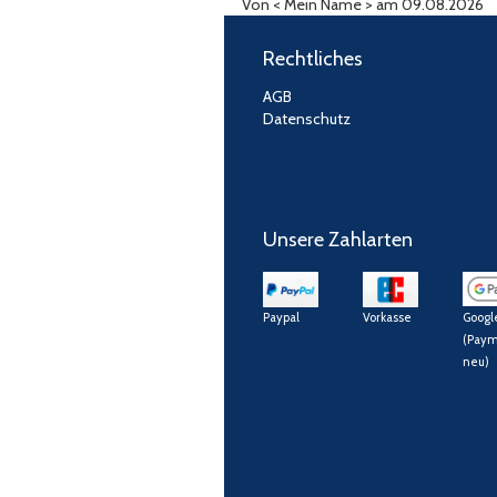
Von
< Mein Name >
am 09.08.2026
Rechtliches
AGB
Datenschutz
Unsere Zahlarten
Paypal
Vorkasse
Googl
(Paym
neu)