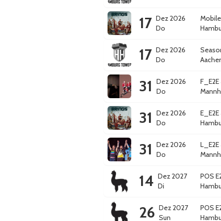
17
Dez 2026
Mobile
Do
Hambu
17
Dez 2026
Season
Do
Aache
31
Dez 2026
F_E2E 
Do
Mannh
31
Dez 2026
E_E2E 
Do
Hambu
31
Dez 2026
L_E2E 
Do
Mannh
14
Dez 2027
POS E2
Di
Hambu
26
Dez 2027
POS E2
Sun
Hambu