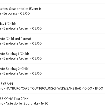
eries: Seasonticket (Event 1)
n
•
Eurogress
• 08:00
ay 1 (Child)
n
•
Bendplatz Aachen
• 08:00
nde (Child and Parent)
n
•
Bendplatz Aachen
• 08:00
de Spieltag 1 (Child)
n
•
Bendplatz Aachen
• 08:00
de Spieltag 2 (Child)
n
•
Bendplatz Aachen
• 08:00
BYE ANNI
rg
•
HAMBURG/CAPE TOWN/BRAUNSCHWEIG/SANSIBAR
• 10:00 - 18:00
B ÖPNV Test (IPHH)
rg
•
Alsterdorfer Sporthalle
• 16:30