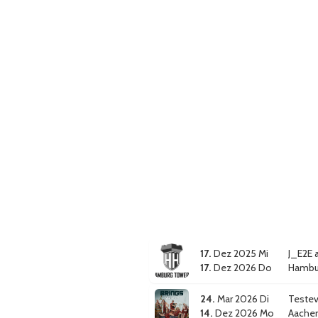
17.
Dez 2025 Mi
J_E2E 
17.
Dez 2026 Do
Hambu
24.
Mar 2026 Di
Testev
14.
Dez 2026 Mo
Aache