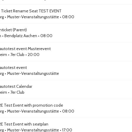
 Ticket Rename Seat TEST EVENT
rg
•
Muster-Veranstaltungsstätte
• 08:00
ticket (Parent)
n
•
Bendplatz Aachen
• 08:00
autotest event Musterevent
eim
•
7er Club
• 20:00
autotest event
rg
•
Muster-Veranstaltungsstätte
autotest Calendar
eim
•
7er Club
E Test Event with promotion code
rg
•
Muster-Veranstaltungsstätte
• 08:00
E Test Event with seatplan
rg
•
Muster-Veranstaltungsstätte
• 17:00