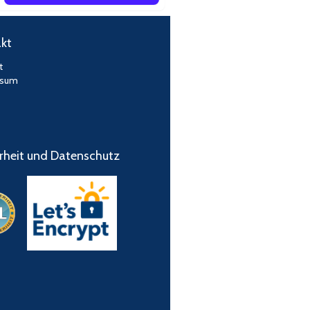
kt
t
ssum
rheit und Datenschutz