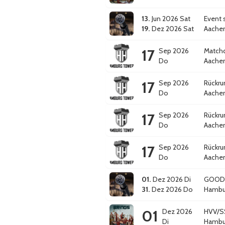
13.
Jun 2026 Sat
Event s
19.
Dez 2026 Sat
Aache
17
Sep 2026
Matchd
Do
Aache
17
Sep 2026
Rückru
Do
Aache
17
Sep 2026
Rückrun
Do
Aache
17
Sep 2026
Rückrun
Do
Aache
01.
Dez 2026 Di
GOOD 
31.
Dez 2026 Do
Hambu
01
Dez 2026
HVV/SS
Di
Hambu