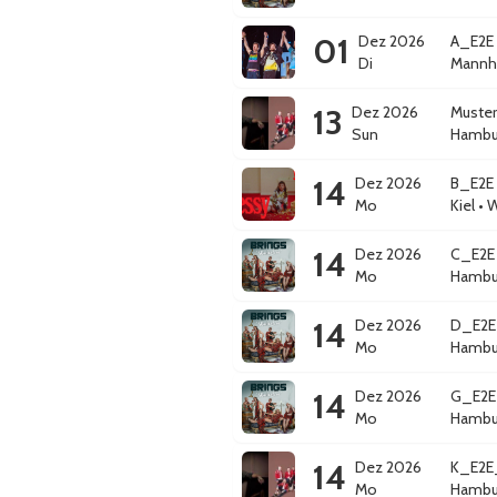
01
Dez 2026
A_E2E 
Di
Mannh
13
Dez 2026
Muster
Sun
Hambu
14
Dez 2026
B_E2E 
Mo
Kiel
•
W
14
Dez 2026
C_E2E 
Mo
Hambu
14
Dez 2026
D_E2E 
Mo
Hambu
14
Dez 2026
G_E2E 
Mo
Hambu
14
Dez 2026
K_E2E
Mo
Hambu