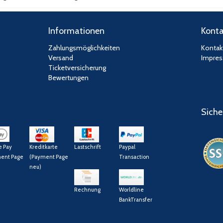
Informationen
Konta
Zahlungsmöglichkeiten
Kontak
Versand
Impre
Ticketversicherung
Bewertungen
Siche
e Pay
Kreditkarte
Lastschrift
Paypal
ent Page
(Payment Page
Transaction
neu)
Rechnung
Worldline
BankTransfer