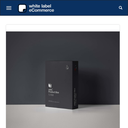
Startseite
Alle events
Gutscheine
Produkte
DE
|
EN
Login