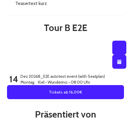
Teasertext kurz
Mehr
Mehr...
Tour B E2E
Listenansi
Listena
Kalendera
14
Dez 2026
B_E2E autotest event (with Seatplan)
Montag
Kiel
•
Wunderino
• 08:00 Uhr
Tickets ab 16,00€
Präsentiert von