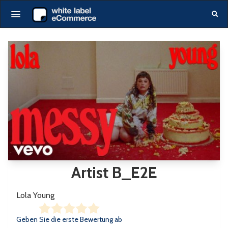
Startseite
Alle Events
Gutscheine
Produkte
DE
|
EN
Login
Artist B_E2E
Lola Young
Geben Sie die erste Bewertung ab