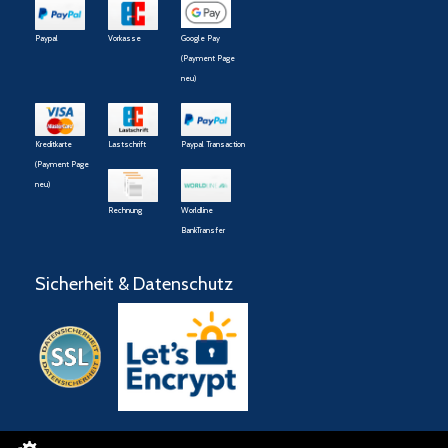
Paypal
Vorkasse
Google Pay
(Payment Page
neu)
Kreditkarte
Lastschrift
Paypal Transaction
(Payment Page
neu)
Rechnung
Worldline
BankTransfer
Sicherheit & Datenschutz